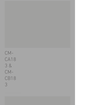
CM-
CA18
3 &
CM-
CB18
3