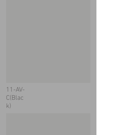
11-AV-
C(Blac
k)